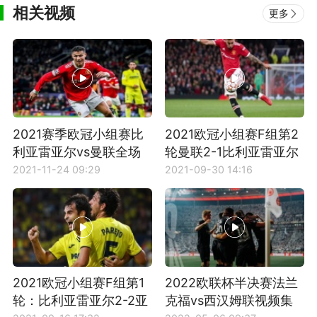
相关视频
更多
2021赛季欧冠小组赛比
2021欧冠小组赛F组第2
利亚雷亚尔vs曼联全场
轮曼联2-1比利亚雷亚尔
比赛集锦
全场集锦
2021-11-24 09:29
2021-09-30 14:16
2021欧冠小组赛F组第1
2022欧联杯半决赛法兰
轮：比利亚雷亚尔2-2亚
克福vs西汉姆联视频集