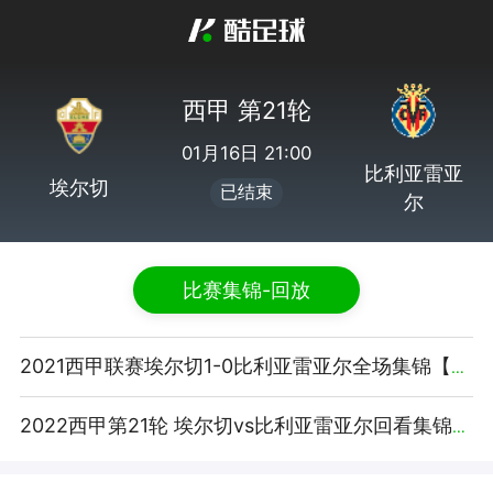
西甲 第21轮
01月16日 21:00
比利亚雷亚
埃尔切
已结束
尔
比赛集锦-回放
2021西甲联赛埃尔切1-0比利亚雷亚尔全场集锦【咪咕视频】
2022西甲第21轮 埃尔切vs比利亚雷亚尔回看集锦【腾讯视频】