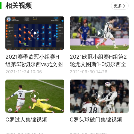
相关视频
更多
2021赛季欧冠小组赛H
2021欧冠小组赛H组第2
组第5轮切尔西vs尤文图
轮尤文图斯1-0切尔西全
斯全场集锦
场比赛集锦
2021-11-24 10:06
2021-09-30 14:26
C罗过人集锦视频
C罗头球破门集锦视频