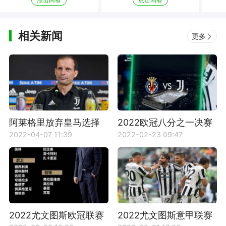
相关新闻
更多
阿莱格里放弃皇马选择
2022欧冠八分之一决赛
尤文原因
比利亚雷亚尔VS尤文图
2022-04-07 11:39
2022-02-23 09:47
斯比赛回放
2022尤文图斯欧冠联赛
2022尤文图斯意甲联赛