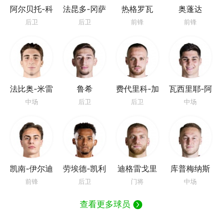
阿尔贝托-科
法昆多-冈萨
热格罗瓦
奥蓬达
斯塔
雷斯
后卫
后卫
前锋
前锋
法比奥-米雷
鲁希
费代里科-加
瓦西里耶-阿
蒂
蒂
季奇
中场
后卫
后卫
中场
凯南-伊尔迪
劳埃德-凯利
迪格雷戈里
库普梅纳斯
兹
奥
前锋
后卫
门将
中场
查看更多球员