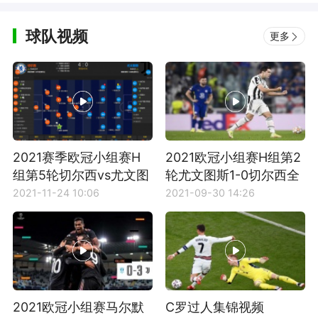
球队视频
更多
2021赛季欧冠小组赛H
2021欧冠小组赛H组第2
组第5轮切尔西vs尤文图
轮尤文图斯1-0切尔西全
斯全场集锦
场比赛集锦
2021-11-24 10:06
2021-09-30 14:26
2021欧冠小组赛马尔默
C罗过人集锦视频