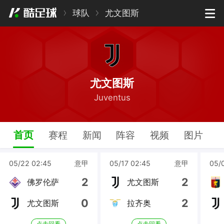
球队
尤文图斯
尤文图斯
Juventus
首页
赛程
新闻
阵容
视频
图片
05/22 02:45
意甲
05/17 02:45
意甲
05/
2
2
佛罗伦萨
尤文图斯
0
2
尤文图斯
拉齐奥
点击回看
点击回看