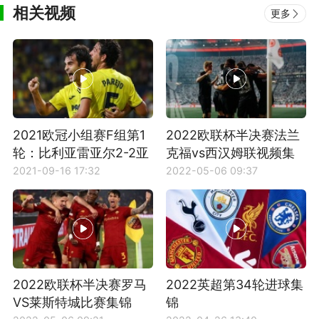
相关视频
更多
2021欧冠小组赛F组第1
2022欧联杯半决赛法兰
轮：比利亚雷亚尔2-2亚
克福vs西汉姆联视频集
特兰大全场集锦
锦
2021-09-16 17:32
2022-05-06 09:37
2022欧联杯半决赛罗马
2022英超第34轮进球集
VS莱斯特城比赛集锦
锦