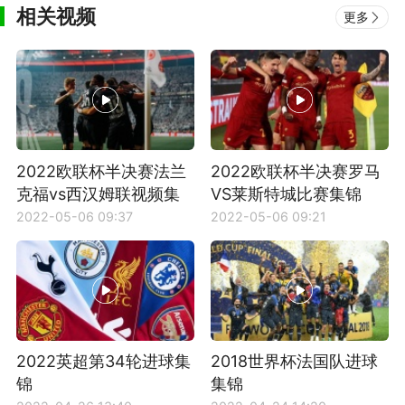
相关视频
更多
2022欧联杯半决赛法兰
2022欧联杯半决赛罗马
克福vs西汉姆联视频集
VS莱斯特城比赛集锦
锦
2022-05-06 09:37
2022-05-06 09:21
2022英超第34轮进球集
2018世界杯法国队进球
锦
集锦