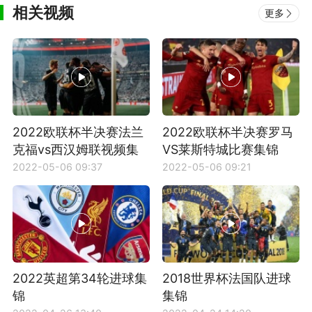
相关视频
更多
2022欧联杯半决赛法兰
2022欧联杯半决赛罗马
克福vs西汉姆联视频集
VS莱斯特城比赛集锦
锦
2022-05-06 09:37
2022-05-06 09:21
2022英超第34轮进球集
2018世界杯法国队进球
锦
集锦