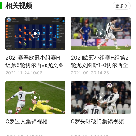
相关视频
更多
2021赛季欧冠小组赛H
2021欧冠小组赛H组第2
组第5轮切尔西vs尤文图
轮尤文图斯1-0切尔西全
斯全场集锦
场比赛集锦
2021-11-24 10:06
2021-09-30 14:26
C罗过人集锦视频
C罗头球破门集锦视频