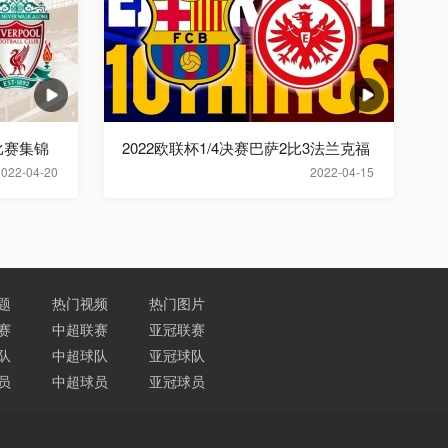
比赛集锦
2022欧联杯1/4决赛巴萨2比3法兰克福
2022-04-20
2022-04-15
题
热门视频
热门图片
赛
中超联赛
亚冠联赛
队
中超球队
亚冠球队
员
中超球员
亚冠球员