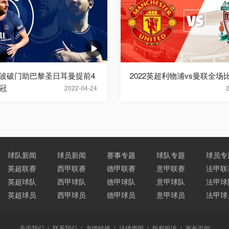
波破门助巴黎圣日耳曼提前4
2022英超利物浦vs曼联全场
冠
2022-04-24
球队新闻
球员新闻
赛事专题
球队专题
球员专
英超联赛
西甲联赛
德甲联赛
意甲联赛
法甲联
英超球队
西甲球队
德甲球队
意甲球队
法甲球
英超球员
西甲球员
德甲球员
意甲球员
法甲球
关于我们
|
联系我们
|
友情链接
|
法律声明
|
版权投诉
|
家长监控