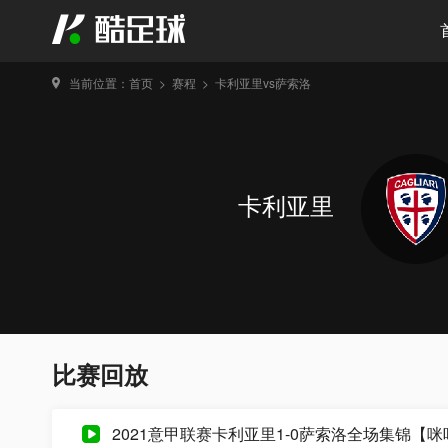
当前位置：
首页
>
赛程
>
卡利亚里vs萨索洛
卡利亚里
比赛回放
2021意甲联赛卡利亚里1-0萨索洛全场集锦【