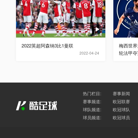
2022英超阿森纳3比1曼联
梅西世界
轮法甲夺
2022-04-24
热门栏目:
赛事新闻
赛事频道:
欧冠联赛
球队频道:
欧冠球队
球员频道:
欧冠球员