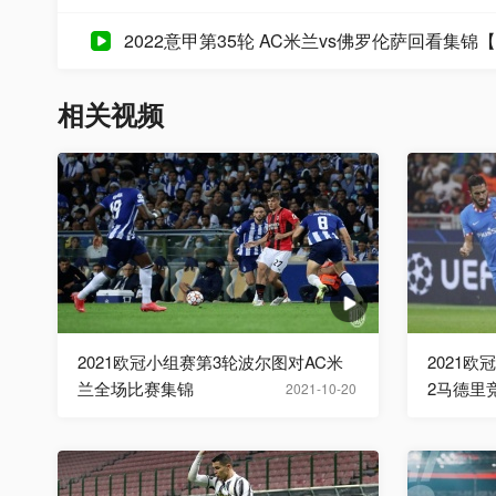
2022意甲第35轮 AC米兰vs佛罗伦萨回看集锦
相关视频
2021欧冠小组赛第3轮波尔图对AC米
2021欧
兰全场比赛集锦
2马德里
2021-10-20