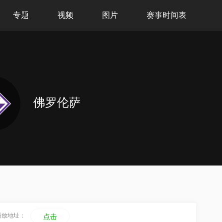
专题
视频
图片
赛事时间表
佛罗伦萨
播放地址：
点击