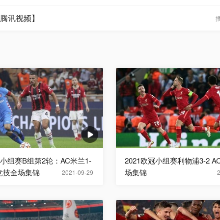
【腾讯视频】
冠小组赛B组第2轮：AC米兰1-
2021欧冠小组赛利物浦3-2 
竞技全场集锦
场集锦
2021-09-29