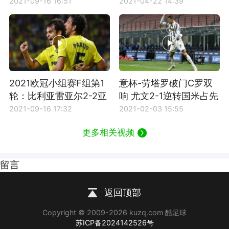
2021-09-16 16:51
2021-04-22 14:39
2021欧冠小组赛F组第1
意杯-劳塔罗破门C罗双
轮：比利亚雷亚尔2-2亚
响 尤文2-1逆转国米占先
特兰大全场集锦
机
2021-09-16 17:32
2021-02-03 15:55
更多相关视频
留言
返回顶部
Copyright © 2009-2026 kuzq.com 酷足球
苏ICP备2024142526号