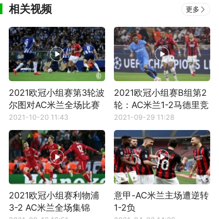
相关视频
更多
2021欧冠小组赛第3轮波
2021欧冠小组赛B组第2
尔图对AC米兰全场比赛
轮：AC米兰1-2马德里竞
集锦
技全场集锦
2021-10-20 11:43
2021-09-29 11:28
2021欧冠小组赛利物浦
意甲-AC米兰主场遭逆转
3-2 AC米兰全场集锦
1-2负