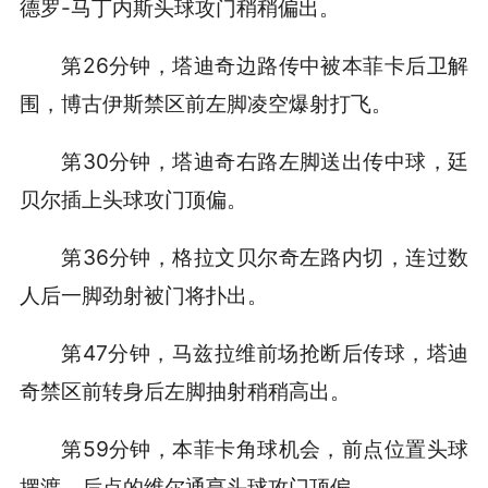
德罗-马丁内斯头球攻门稍稍偏出。
第26分钟，塔迪奇边路传中被本菲卡后卫解
围，博古伊斯禁区前左脚凌空爆射打飞。
第30分钟，塔迪奇右路左脚送出传中球，廷
贝尔插上头球攻门顶偏。
第36分钟，格拉文贝尔奇左路内切，连过数
人后一脚劲射被门将扑出。
第47分钟，马兹拉维前场抢断后传球，塔迪
奇禁区前转身后左脚抽射稍稍高出。
第59分钟，本菲卡角球机会，前点位置头球
摆渡，后点的维尔通亨头球攻门顶偏。