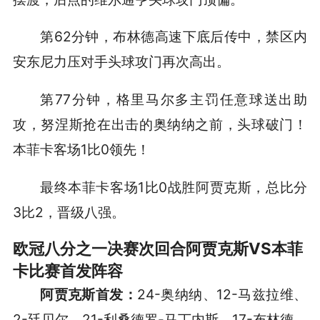
第62分钟，布林德高速下底后传中，禁区内
安东尼力压对手头球攻门再次高出。
第77分钟，格里马尔多主罚任意球送出助
攻，努涅斯抢在出击的奥纳纳之前，头球破门！
本菲卡客场1比0领先！
最终本菲卡客场1比0战胜阿贾克斯，总比分
3比2，晋级八强。
欧冠八分之一决赛次回合阿贾克斯VS本菲
卡比赛首发阵容
阿贾克斯首发：
24-奥纳纳、12-马兹拉维、
2-廷贝尔、21-利桑德罗-马丁内斯、17-布林德、