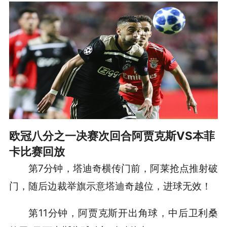
欧冠八分之一决赛次回合阿贾克斯VS本菲
卡比赛回放
第7分钟，塔迪奇横传门前，阿莱抢点推射破
门，随后边裁举旗示意塔迪奇越位，进球无效！
第11分钟，阿贾克斯开出角球，中后卫利桑