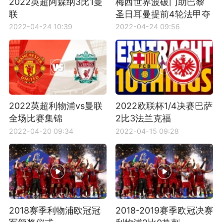
2022英超阿森纳3比1曼
梅西世界波破门助巴黎
联
圣日耳曼提前4轮法甲夺
冠
2022-04-24 10:39
2022-04-24 09:56
2022英超利物浦vs曼联
2022欧联杯1/4决赛巴萨
全场比赛集锦
2比3法兰克福
2022-04-20 09:34
2022-04-15 09:28
2018赛季利物浦欧冠冠
2018-2019赛季欧冠决赛