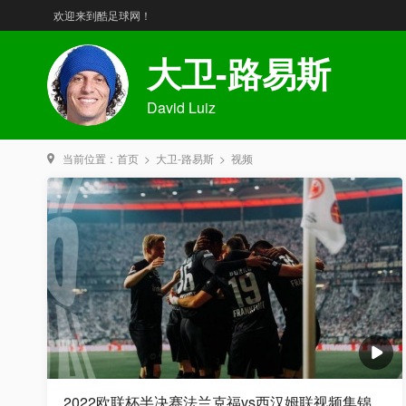
欢迎来到酷足球网！
大卫-路易斯
David Luiz
当前位置：
首页
>
大卫-路易斯
>
视频
2022欧联杯半决赛法兰克福vs西汉姆联视频集锦