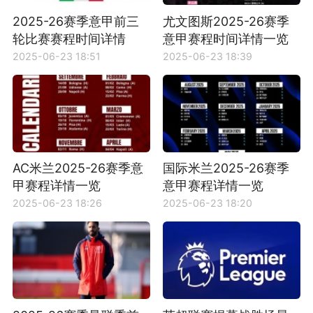
2025-26赛季意甲前三
尤文图斯2025-26赛季
轮比赛赛程时间详情
意甲赛程时间详情一览
2025-06-23 18:51
2025-06-23 18:39
AC米兰2025-26赛季意
国际米兰2025-26赛季
甲赛程详情一览
意甲赛程详情一览
2025-06-23 18:26
2025-06-23 18:20