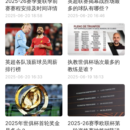
2025-26赛季曼联季前
英超联赛揭幕战胜场最
赛赛程安排及时间详情
多的球队有哪些？
2025-06-20 18:58
2025-06-20 16:46
英超各队顶薪球员周薪
执教世俱杯场次最多的
排行榜
教练是谁？
2025-06-20 16:33
2025-06-19 18:13
2025年世俱杯首轮奖金
2025-26赛季欧联杯第