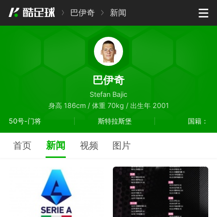
巴伊奇
新闻
巴伊奇
Stefan Bajic
身高 186cm / 体重 70kg / 出生年 2001
50号-门将
斯特拉斯堡
国籍：
新闻
首页
视频
图片