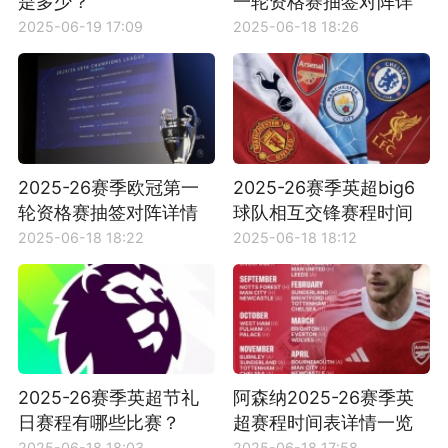
是多少？
一轮资格赛抽签对阵详
情
2025-06-19 17:09
2025-06-18 18:26
2025-26赛季欧冠第一
2025-26赛季英超big6
轮资格赛抽签对阵详情
球队相互交锋赛程时间
表详情
2025-06-18 18:22
2025-06-18 18:12
2025-26赛季英超节礼
阿森纳2025-26赛季英
日赛程有哪些比赛？
超赛程时间表详情一览
2025-06-18 18:03
2025-06-18 17:58