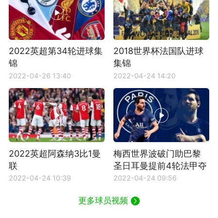
2022英超第34轮进球集
2018世界杯法国队进球
锦
集锦
2022-04-26 13:40
2022-04-24 14:20
2022英超阿森纳3比1曼
梅西世界波破门助巴黎
联
圣日耳曼提前4轮法甲夺
冠
2022-04-24 10:39
2022-04-24 09:56
更多球员视频