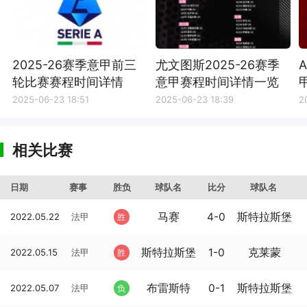
2025-26赛季意甲前三
尤文图斯2025-26赛季
轮比赛赛程时间详情
意甲赛程时间详情一览
2025-06-23 18:51
2025-06-23 18:39
2
相关比赛
日期
赛事
胜负
球队名
比分
球队名
马赛
4-0
斯特拉斯堡
2022.05.22
法甲
胜
斯特拉斯堡
1-0
克莱蒙
2022.05.15
法甲
胜
布雷斯特
0-1
斯特拉斯堡
2022.05.07
法甲
负