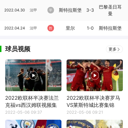
巴黎圣日耳
斯特拉斯堡
3-3
2022.04.30
法甲
平
曼
里尔
1-0
斯特拉斯堡
2022.04.24
法甲
胜
球员视频
更多
2022欧联杯半决赛法兰
2022欧联杯半决赛罗马
克福vs西汉姆联视频集
VS莱斯特城比赛集锦
锦
2022-05-06 09:37
2022-05-06 09:21