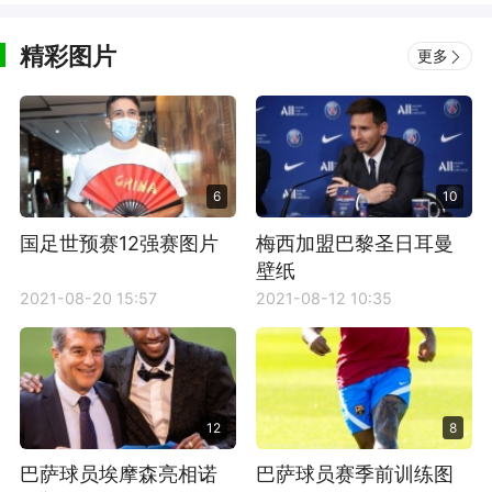
精彩图片
更多
6
10
国足世预赛12强赛图片
梅西加盟巴黎圣日耳曼
壁纸
2021-08-20 15:57
2021-08-12 10:35
12
8
巴萨球员埃摩森亮相诺
巴萨球员赛季前训练图