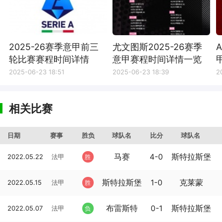
2025-26赛季意甲前三
尤文图斯2025-26赛季
轮比赛赛程时间详情
意甲赛程时间详情一览
2025-06-23 18:51
2025-06-23 18:39
2
相关比赛
日期
赛事
胜负
球队名
比分
球队名
马赛
4-0
斯特拉斯堡
2022.05.22
法甲
胜
斯特拉斯堡
1-0
克莱蒙
2022.05.15
法甲
胜
布雷斯特
0-1
斯特拉斯堡
2022.05.07
法甲
负