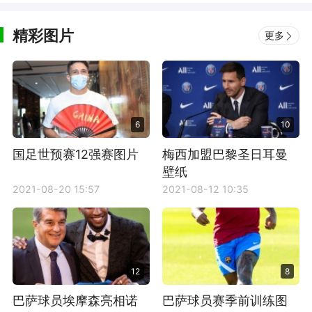
精彩图片
更多
6
10
国足世预赛12强赛图片
梅西加盟巴黎圣日耳曼
壁纸
2021-08-20 15:57
2021-08-12 10:35
12
8
巴萨球员埃摩森亮相诺
巴萨球员赛季前训练图