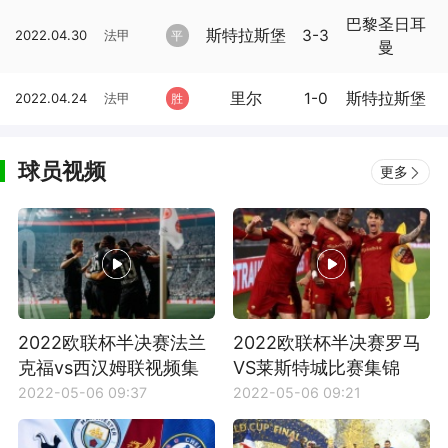
巴黎圣日耳
斯特拉斯堡
3-3
2022.04.30
法甲
平
曼
里尔
1-0
斯特拉斯堡
2022.04.24
法甲
胜
球员视频
更多
2022欧联杯半决赛法兰
2022欧联杯半决赛罗马
克福vs西汉姆联视频集
VS莱斯特城比赛集锦
锦
2022-05-06 09:37
2022-05-06 09:21