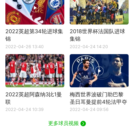
2022英超第34轮进球集
2018世界杯法国队进球
锦
集锦
2022-04-26 13:40
2022-04-24 14:20
2022英超阿森纳3比1曼
梅西世界波破门助巴黎
联
圣日耳曼提前4轮法甲夺
冠
2022-04-24 10:39
2022-04-24 09:56
更多球员视频