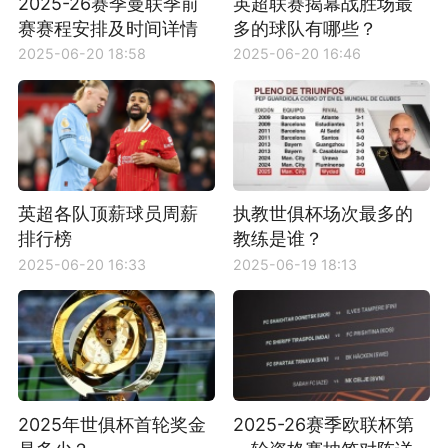
2025-26赛季曼联季前
英超联赛揭幕战胜场最
赛赛程安排及时间详情
多的球队有哪些？
2025-06-20 18:58
2025-06-20 16:46
英超各队顶薪球员周薪
执教世俱杯场次最多的
排行榜
教练是谁？
2025-06-20 16:33
2025-06-19 18:13
2025年世俱杯首轮奖金
2025-26赛季欧联杯第