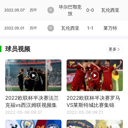
毕尔巴鄂竞
0-0
瓦伦西亚
2022.05.07
西甲
平
技
瓦伦西亚
1-1
莱万特
2022.05.01
西甲
平
球员视频
更多
2022欧联杯半决赛法兰
2022欧联杯半决赛罗马
克福vs西汉姆联视频集
VS莱斯特城比赛集锦
锦
2022-05-06 09:37
2022-05-06 09:21