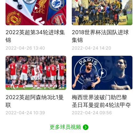
2022英超第34轮进球集
2018世界杯法国队进球
锦
集锦
2022-04-26 13:40
2022-04-24 14:20
2022英超阿森纳3比1曼
梅西世界波破门助巴黎
联
圣日耳曼提前4轮法甲夺
冠
2022-04-24 10:39
2022-04-24 09:56
更多球员视频