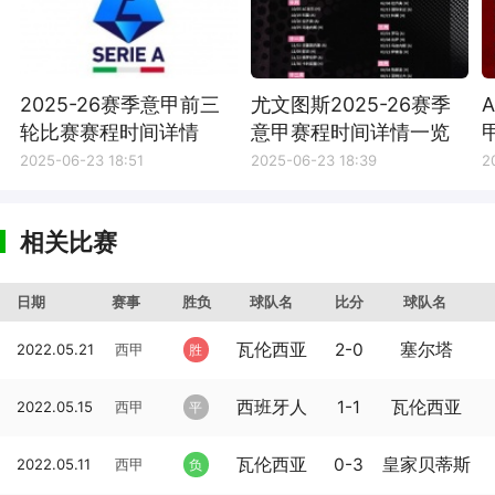
2025-26赛季意甲前三
尤文图斯2025-26赛季
轮比赛赛程时间详情
意甲赛程时间详情一览
2025-06-23 18:51
2025-06-23 18:39
2
相关比赛
日期
赛事
胜负
球队名
比分
球队名
瓦伦西亚
2-0
塞尔塔
2022.05.21
西甲
胜
西班牙人
1-1
瓦伦西亚
2022.05.15
西甲
平
瓦伦西亚
0-3
皇家贝蒂斯
2022.05.11
西甲
负