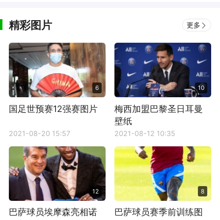
精彩图片
更多
6
10
国足世预赛12强赛图片
梅西加盟巴黎圣日耳曼
壁纸
2021-08-20 15:57
2021-08-12 10:35
12
8
巴萨球员埃摩森亮相诺
巴萨球员赛季前训练图