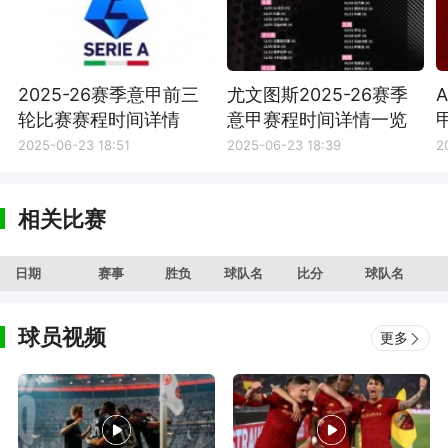
2025-26赛季意甲前三
尤文图斯2025-26赛季
轮比赛赛程时间详情
意甲赛程时间详情一览
2025-06-23 18:51
2025-06-23 18:39
2
相关比赛
日期
赛事
胜负
球队名
比分
球队名
球员视频
更多