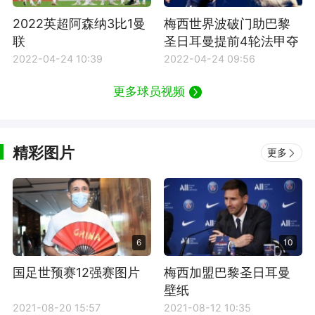
2022英超阿森纳3比1曼
梅西世界波破门助巴黎
联
圣日耳曼提前4轮法甲夺
冠
2022-04-24 10:39
2022-04-24 09:56
更多球员视频
精彩图片
更多
6
10
国足世预赛12强赛图片
梅西加盟巴黎圣日耳曼
壁纸
2021-08-20 15:57
2021-08-12 10:35