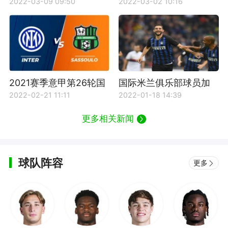
次回合利物浦VS国际米
米兰VS国际米兰比赛回
2022-03-09 09:50
2022-03-02 10:16
兰比赛回放
放
2021赛季意甲第26轮国
国际米兰俱乐部球员加
际米兰对阵萨索洛比赛
利亚尔迪尼资料介绍
2022-02-21 11:11
2022-01-18 14:39
回放
更多相关新闻
球队阵容
更多