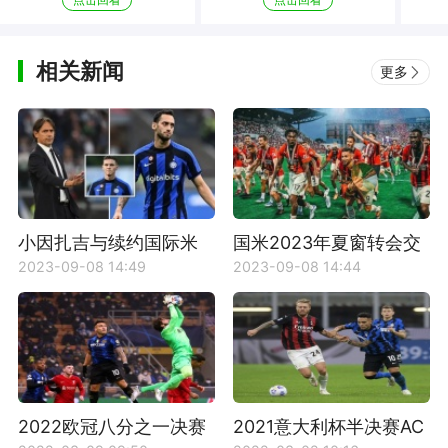
相关新闻
更多
小因扎吉与续约国际米
国米2023年夏窗转会交
兰的优势
易结果
2023-09-08 14:49
2023-09-08 14:44
2022欧冠八分之一决赛
2021意大利杯半决赛AC