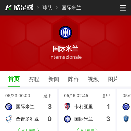
球队
国际米兰
国际米兰
Internazionale
首页
赛程
新闻
阵容
视频
图片
05/23 00:00
意甲
05/16 02:45
意甲
05/
3
1
国际米兰
卡利亚里
0
3
桑普多利亚
国际米兰
点击回看
点击回看