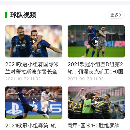
球队视频
更多
2021欧冠小组赛国际米
2021欧冠小组赛D组第2
兰对蒂拉斯波尔警长全
轮：顿涅茨克矿工0-0国
场比赛集锦
际米兰全场集锦
2021-10-22 11:32
2021-09-29 11:03
2021欧冠小组赛第1轮：
意甲-国米1-0胜维罗纳