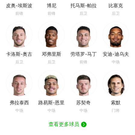
皮奥-埃斯波
博尼
托马斯-帕拉
比塞克
西托
西奥斯
前锋
前锋
后卫
后卫
卡洛斯-奥古
邓弗里斯
劳塔罗-马丁
安迪-迪乌夫
斯托
内斯
后卫
后卫
前锋
中场
弗拉泰西
路易斯-恩里
苏契奇
索默
克
中场
中场
中场
门将
查看更多球员