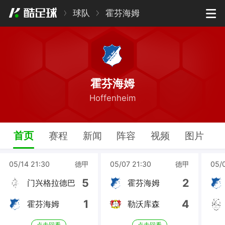
球队
霍芬海姆
霍芬海姆
Hoffenheim
首页
赛程
新闻
阵容
视频
图片
05/14 21:30
德甲
05/07 21:30
德甲
05/
5
2
门兴格拉德巴
霍芬海姆
赫
1
4
霍芬海姆
勒沃库森
点击回看
点击回看