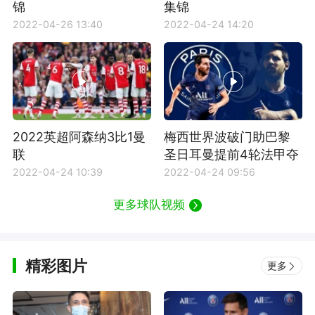
锦
集锦
2022-04-26 13:40
2022-04-24 14:20
2022英超阿森纳3比1曼
梅西世界波破门助巴黎
联
圣日耳曼提前4轮法甲夺
冠
2022-04-24 10:39
2022-04-24 09:56
更多球队视频
精彩图片
更多