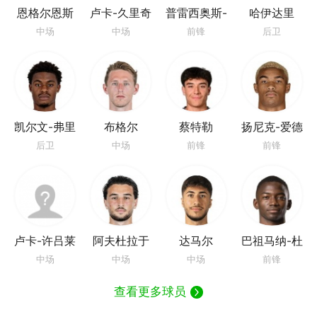
恩格尔恩斯
卢卡-久里奇
普雷西奥斯-
哈伊达里
本杰明
中场
中场
前锋
后卫
凯尔文-弗里
布格尔
蔡特勒
扬尼克-爱德
斯​
华多
后卫
中场
前锋
前锋
卢卡-许吕莱
阿夫杜拉于
达马尔
巴祖马纳-杜
宁
尔
中场
中场
中场
前锋
查看更多球员