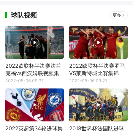
球队视频
更多
2022欧联杯半决赛法兰
2022欧联杯半决赛罗马
克福vs西汉姆联视频集
VS莱斯特城比赛集锦
锦
2022-05-06 09:37
2022-05-06 09:21
2022英超第34轮进球集
2018世界杯法国队进球