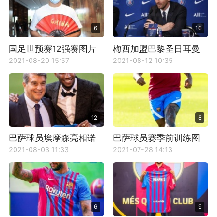
6
10
国足世预赛12强赛图片
梅西加盟巴黎圣日耳曼
壁纸
2021-08-20 15:57
2021-08-12 10:35
12
8
巴萨球员埃摩森亮相诺
巴萨球员赛季前训练图
坎普
片
2021-08-03 11:33
2021-07-28 14:13
6
9