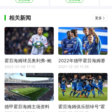
相关新闻
更多
霍芬海姆球员奥利弗-鲍
2022年德甲霍芬海姆赛
曼职业生涯资料介绍
程时间表
2022-01-06 17:15
2021-12-20 11:36
德甲霍芬海姆主场资料
霍芬海姆俱乐部绰号“霍