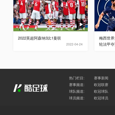
2022英超阿森纳3比1曼联
梅西世界
轮法甲夺
2022-04-24
热门栏目:
赛事新闻
赛事频道:
欧冠联赛
球队频道:
欧冠球队
球员频道:
欧冠球员