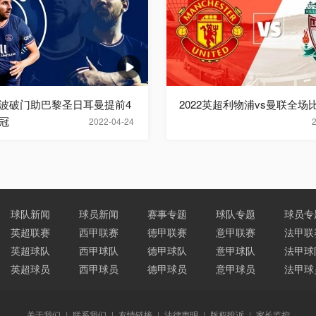
波破门助巴黎圣日耳曼提前4
2022英超利物浦vs曼联全场
冠
2022-04-24
球队新闻
球员新闻
赛事专题
球队专题
球员专
英超联赛
西甲联赛
德甲联赛
意甲联赛
法甲联
英超球队
西甲球队
德甲球队
意甲球队
法甲球
英超球员
西甲球员
德甲球员
意甲球员
法甲球
关于我们
|
联系我们
|
友情链接
|
法律声明
|
版权投诉
|
家长监控