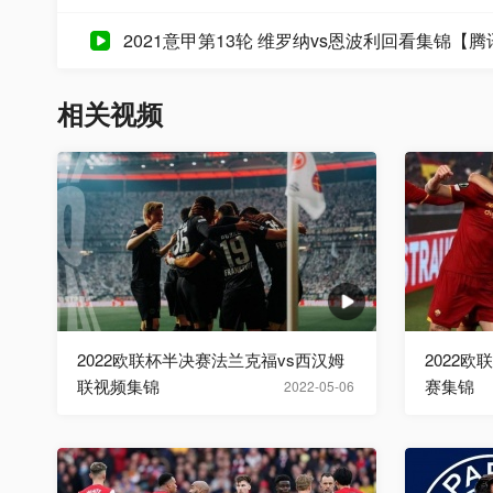
2021意甲第13轮 维罗纳vs恩波利回看集锦【
相关视频
2022欧联杯半决赛法兰克福vs西汉姆
2022
联视频集锦
赛集锦
2022-05-06