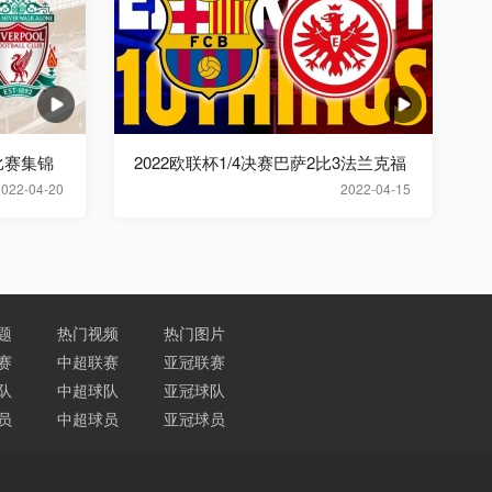
比赛集锦
2022欧联杯1/4决赛巴萨2比3法兰克福
2022-04-20
2022-04-15
题
热门视频
热门图片
赛
中超联赛
亚冠联赛
队
中超球队
亚冠球队
员
中超球员
亚冠球员