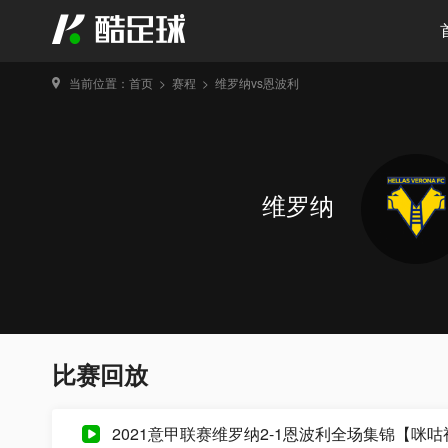
当前位置：
首页
>
赛程
>
维罗纳vs恩波利
维罗纳
比赛回放
2021意甲联赛维罗纳2-1恩波利全场集锦【咪