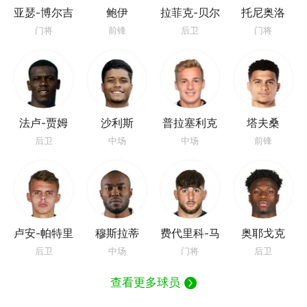
亚瑟-博尔吉
鲍伊
拉菲克-贝尔
托尼奥洛
加利
门将
前锋
后卫
门将
法卢-贾姆
沙利斯
普拉塞利克
塔夫桑
后卫
中场
中场
前锋
卢安-帕特里
穆斯拉蒂
费代里科-马
奥耶戈克
克
格罗
后卫
中场
门将
后卫
查看更多球员