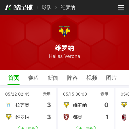
球队
维罗纳
维罗纳
Hellas Verona
首页
赛程
新闻
阵容
视频
图片
05/22 02:45
意甲
05/15 00:00
意甲
05/
3
0
拉齐奥
维罗纳
3
1
维罗纳
都灵
点击回看
点击回看