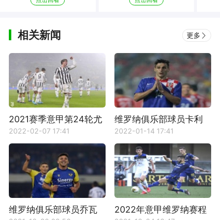
相关新闻
更多
2021赛季意甲第24轮尤
维罗纳俱乐部球员卡利
文图斯对阵维罗纳比赛
尼奇资料介绍
2022-02-07 17:41
2022-01-14 17:41
回放
维罗纳俱乐部球员乔瓦
2022年意甲维罗纳赛程