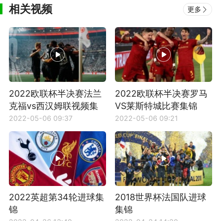
相关视频
更多
2022欧联杯半决赛法兰
2022欧联杯半决赛罗马
克福vs西汉姆联视频集
VS莱斯特城比赛集锦
锦
2022-05-06 09:37
2022-05-06 09:21
2022英超第34轮进球集
2018世界杯法国队进球
锦
集锦