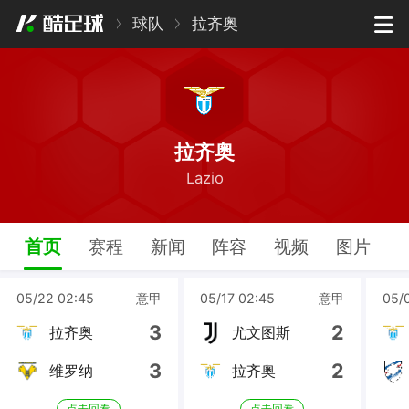
球队
拉齐奥
拉齐奥
Lazio
首页
赛程
新闻
阵容
视频
图片
05/22 02:45
意甲
05/17 02:45
意甲
05/
3
2
拉齐奥
尤文图斯
3
2
维罗纳
拉齐奥
点击回看
点击回看