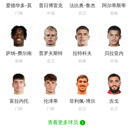
爱德华多-莫
普日博雷克
法比奥-鲁杰
阿尔蒂斯蒂
塔
里
科
门将
中场
后卫
前锋
萨纳-费尔南
普罗夫斯特
拉特科夫
贝拉亚内
德斯
高
前锋
后卫
前锋
中场
富拉内托
伦泽蒂
菲利佩-博尔
吉戈
东
门将
门将
后卫
后卫
查看更多球员