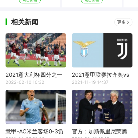
相关新闻
更多
2021意大利杯四分之一
2021意甲联赛拉齐奥vs
决赛AC米兰对阵拉齐奥
尤文图斯比赛预测
2022-02-10 10:32
2021-11-19 14:37
比赛回放
意甲-AC米兰客场0-3负
官方：加斯佩里尼荣膺