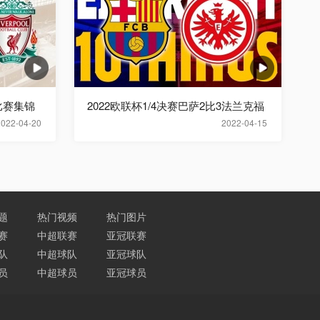
比赛集锦
2022欧联杯1/4决赛巴萨2比3法兰克福
2022-04-20
2022-04-15
题
热门视频
热门图片
赛
中超联赛
亚冠联赛
队
中超球队
亚冠球队
员
中超球员
亚冠球员