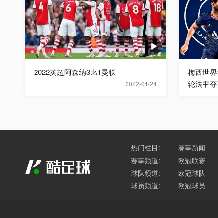
2022英超阿森纳3比1曼联
梅西世界
轮法甲夺
2022-04-24
热门栏目:
赛事新闻
赛事频道:
欧冠联赛
球队频道:
欧冠球队
球员频道:
欧冠球员