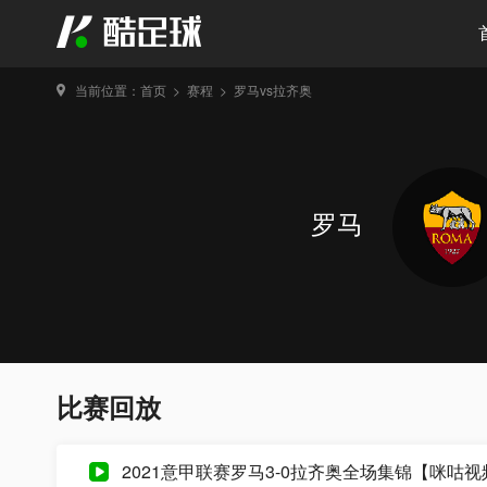
当前位置：
首页
>
赛程
>
罗马vs拉齐奥
罗马
比赛回放
2021意甲联赛罗马3-0拉齐奥全场集锦【咪咕视