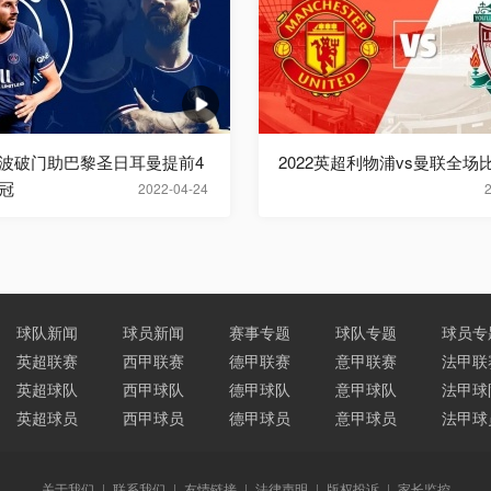
波破门助巴黎圣日耳曼提前4
2022英超利物浦vs曼联全场
冠
2022-04-24
球队新闻
球员新闻
赛事专题
球队专题
球员专
英超联赛
西甲联赛
德甲联赛
意甲联赛
法甲联
英超球队
西甲球队
德甲球队
意甲球队
法甲球
英超球员
西甲球员
德甲球员
意甲球员
法甲球
关于我们
|
联系我们
|
友情链接
|
法律声明
|
版权投诉
|
家长监控