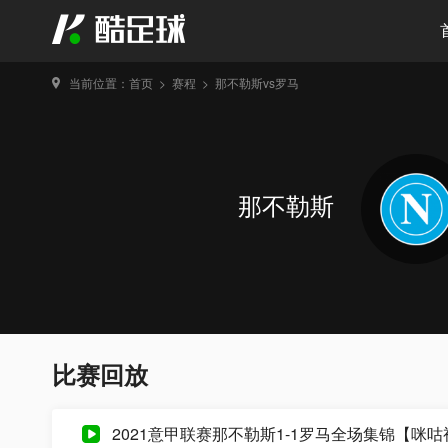
当前位置：
首页
>
赛程
>
那不勒斯vs罗马
那不勒斯
比赛回放
2021意甲联赛那不勒斯1-1罗马全场集锦【咪