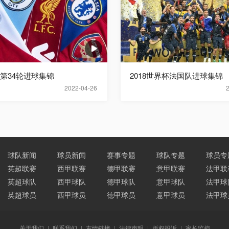
超第34轮进球集锦
2018世界杯法国队进球集锦
2022-04-26
球队新闻
球员新闻
赛事专题
球队专题
球员专
英超联赛
西甲联赛
德甲联赛
意甲联赛
法甲联
英超球队
西甲球队
德甲球队
意甲球队
法甲球
英超球员
西甲球员
德甲球员
意甲球员
法甲球
关于我们
|
联系我们
|
友情链接
|
法律声明
|
版权投诉
|
家长监控