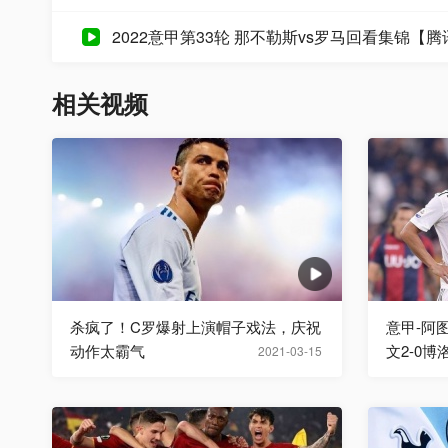
2022意甲第33轮 那不勒斯vs罗马回看集锦【
相关视频
杀疯了！C罗爆射上演帽子戏法，庆祝
意甲-阿
动作太霸气
文2-0博
2021-03-15