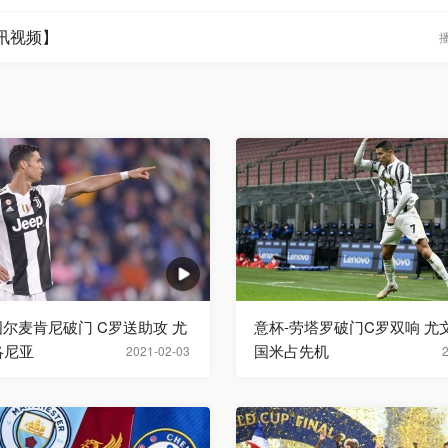
腾讯视频】
图尔麦肯尼破门 C罗送助攻 尤
意杯-劳塔罗破门C罗双响 尤文
洛尼亚
国米占先机
2021-02-03