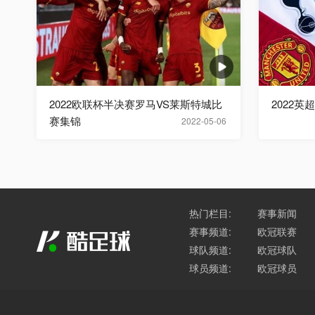
2022欧联杯半决赛罗马VS莱斯特城比
2022英
赛集锦
2022-05-06
热门栏目:
赛事新闻
赛事频道:
欧冠联赛
球队频道:
欧冠球队
球员频道:
欧冠球员