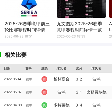
2025-26赛季意甲前三
尤文图斯2025-26赛季
轮比赛赛程时间详情
意甲赛程时间详情一览
2025-06-23 18:51
2025-06-23 18:39
2
相关比赛
日期
赛事
胜负
球队名
比分
球队名
柏林联合
3-2
波鸿
2022.05.14
德甲
胜
波鸿
2-1
比勒费尔德
2022.05.07
德甲
胜
多特蒙德
3-4
波鸿
2022.04.30
德甲
负