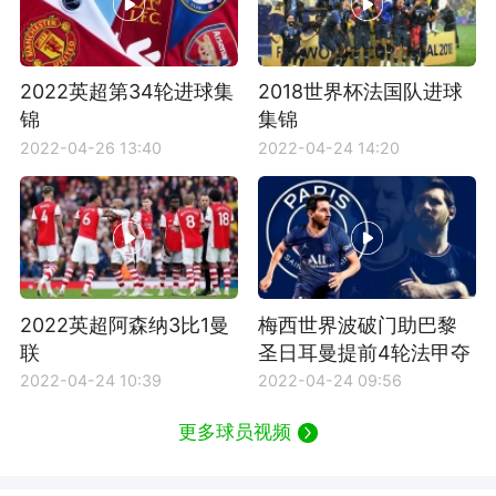
2022英超第34轮进球集
2018世界杯法国队进球
锦
集锦
2022-04-26 13:40
2022-04-24 14:20
2022英超阿森纳3比1曼
梅西世界波破门助巴黎
联
圣日耳曼提前4轮法甲夺
冠
2022-04-24 10:39
2022-04-24 09:56
更多球员视频