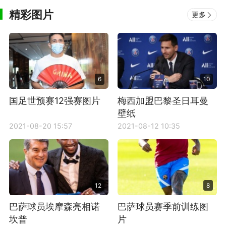
精彩图片
更多
6
10
国足世预赛12强赛图片
梅西加盟巴黎圣日耳曼
壁纸
2021-08-20 15:57
2021-08-12 10:35
12
8
巴萨球员埃摩森亮相诺
巴萨球员赛季前训练图
坎普
片