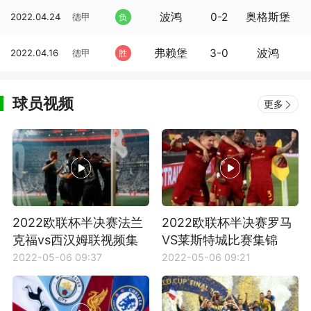
波鸿
0-2
奥格斯堡
2022.04.24
德甲
负
弗赖堡
3-0
波鸿
2022.04.16
德甲
胜
球员视频
更多
2022欧联杯半决赛法兰
2022欧联杯半决赛罗马
克福vs西汉姆联视频集
VS莱斯特城比赛集锦
锦
2022-05-06 09:37
2022-05-06 09:21