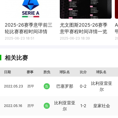
2025-26赛季意甲前三
尤文图斯2025-26赛季
轮比赛赛程时间详情
意甲赛程时间详情一览
2025-06-23 18:51
2025-06-23 18:39
2
相关比赛
日期
赛事
胜负
球队名
比分
球队名
比利亚雷亚
巴塞罗那
0-2
2022.05.23
西甲
负
尔
比利亚雷亚
1-2
皇家社会
2022.05.16
西甲
负
尔