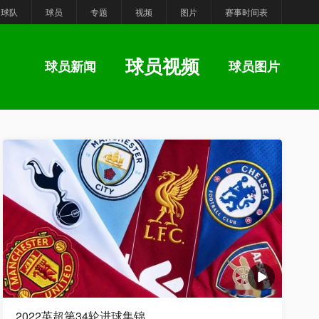
球队
球员
专题
视频
图片
赛事时间表
球员视频
球员新闻
球员图片
2022英超第34轮进球集锦