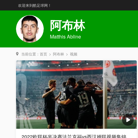
欢迎来到酷足球网！
阿布林
Matthis Abline
当前位置：
首页
>
阿布林
>
视频
2022欧联杯半决赛法兰克福vs西汉姆联视频集锦