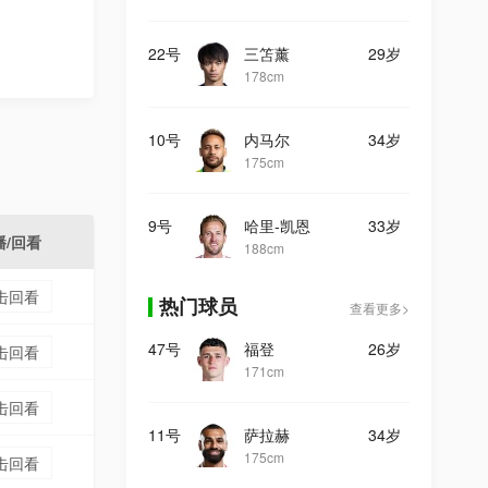
22号
三笘薰
29岁
178cm
10号
内马尔
34岁
175cm
9号
哈里-凯恩
33岁
播/回看
188cm
击回看
热门球员
查看更多>
47号
福登
26岁
击回看
171cm
击回看
11号
萨拉赫
34岁
175cm
击回看