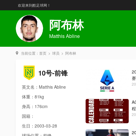
欢迎来到酷足球网！
阿布林
Matthis Abline
当前位置：
首页
>
球员
>
阿布林
10号-前锋
2
赛
20
英文名：Matthis Abline
体重：81kg
A
身高：176cm
程
20
国籍：
生日：2003-03-28
2
球场位置：前锋