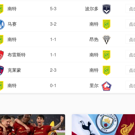
南特
5-3
波尔多
点
马赛
3-2
南特
点
南特
1-1
昂热
点
布雷斯特
1-1
南特
点
克莱蒙
2-3
南特
点
南特
0-1
里尔
点