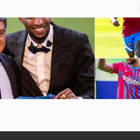
巴萨球员赛季前训练
坎普
孟菲斯-德佩诺坎普球