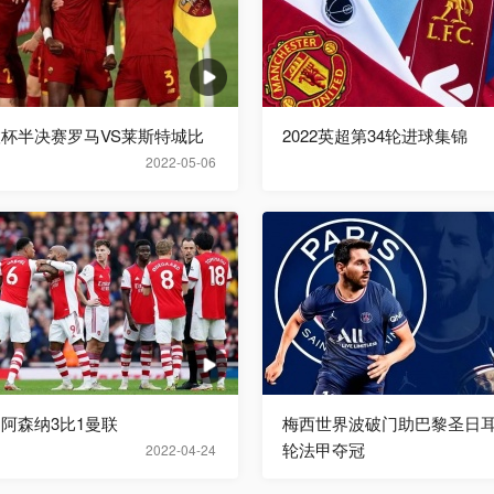
欧联杯半决赛罗马VS莱斯特城比
2022英超第34轮进球集锦
2022-05-06
超阿森纳3比1曼联
梅西世界波破门助巴黎圣日耳
轮法甲夺冠
2022-04-24