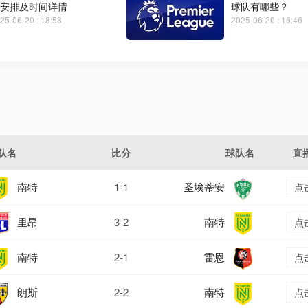
安排及时间详情
球队有哪些？
25-06-20 : 18:58
2025-06-20 : 16:46
队名
比分
球队名
直
南特
1-1
圣埃蒂安
点
里昂
3-2
南特
点
南特
2-1
雷恩
点
朗斯
2-2
南特
点