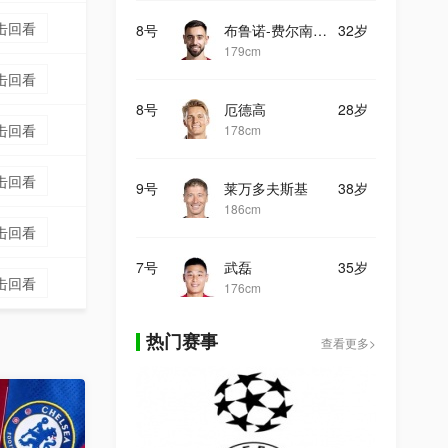
击回看
8号
布鲁诺-费尔南德斯
32岁
179cm
击回看
8号
厄德高
28岁
击回看
178cm
击回看
9号
莱万多夫斯基
38岁
186cm
击回看
7号
武磊
35岁
击回看
176cm
热门赛事
查看更多>