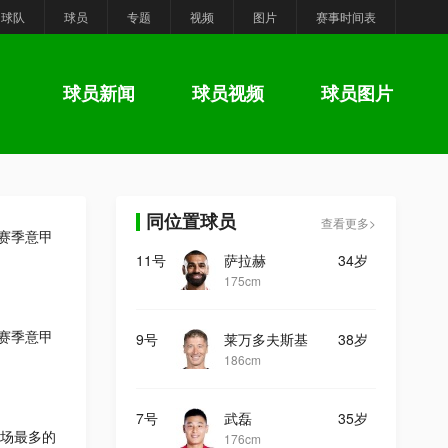
球队
球员
专题
视频
图片
赛事时间表
球员新闻
球员视频
球员图片
同位置球员
查看更多>
6赛季意甲
11号
萨拉赫
34岁
175cm
6赛季意甲
9号
莱万多夫斯基
38岁
186cm
7号
武磊
35岁
场最多的
176cm