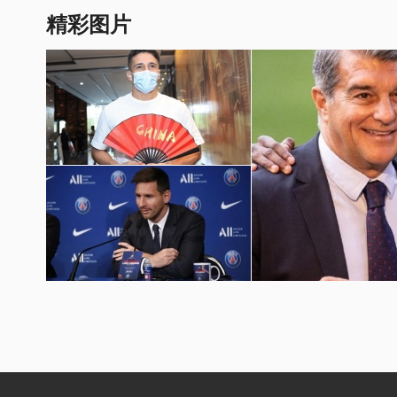
精彩图片
国足世预赛12强赛图片
梅西加盟巴黎圣日耳曼壁纸
巴萨球员埃摩森亮相诺