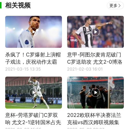
相关视频
更多
杀疯了！C罗爆射上演帽
意甲-阿图尔麦肯尼破门
子戏法，庆祝动作太霸
C罗送助攻 尤文2-0博洛
气
尼亚
2021-03-15 13:35
2021-02-03 16:01
意杯-劳塔罗破门C罗双
2022欧联杯半决赛法兰
响 尤文2-1逆转国米占先
克福vs西汉姆联视频集