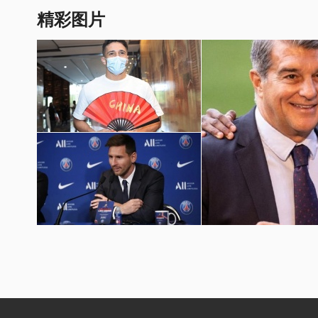
精彩图片
国足世预赛12强赛图片
梅西加盟巴黎圣日耳曼壁纸
巴萨球员埃摩森亮相诺