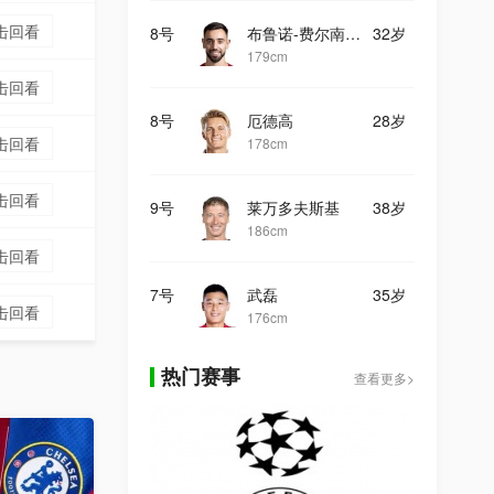
击回看
8号
布鲁诺-费尔南德斯
32岁
179cm
击回看
8号
厄德高
28岁
击回看
178cm
击回看
9号
莱万多夫斯基
38岁
186cm
击回看
7号
武磊
35岁
击回看
176cm
热门赛事
查看更多>