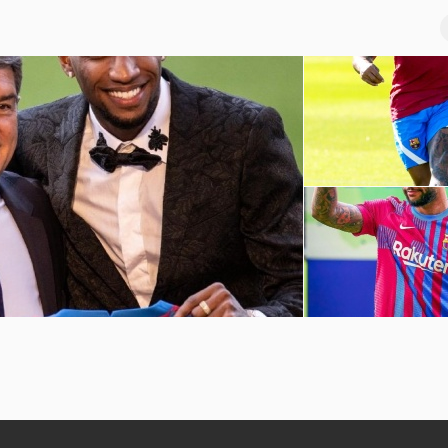
巴萨球员赛季前训练
坎普
孟菲斯-德佩诺坎普球