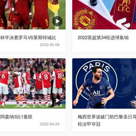
欧联杯半决赛罗马VS莱斯特城比
2022英超第34轮进球集锦
2022-05-06
超阿森纳3比1曼联
梅西世界波破门助巴黎圣日耳
轮法甲夺冠
2022-04-24