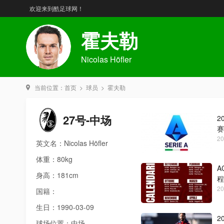
欢迎来到酷足球网！
霍夫勒
Nicolas Höfler
当前位置：
首页
>
球员
>
霍夫勒
27号-中场
2
赛
20
英文名：Nicolas Höfler
体重：80kg
A
身高：181cm
程
20
国籍：
生日：1990-03-09
2
球场位置：中场