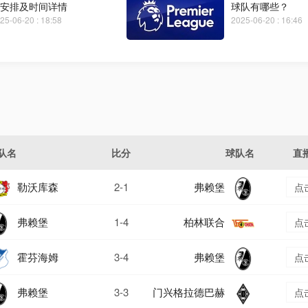
安排及时间详情
球队有哪些？
25-06-20 : 18:58
2025-06-20 : 16:46
队名
比分
球队名
直
勒沃库森
2-1
弗赖堡
点
弗赖堡
1-4
柏林联合
点
霍芬海姆
3-4
弗赖堡
点
弗赖堡
3-3
门兴格拉德巴赫
点