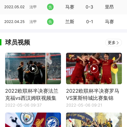
马赛
0-3
里昂
2022.05.02
法甲
负
兰斯
0-1
马赛
2022.04.25
法甲
负
球员视频
更多
2022欧联杯半决赛法兰
2022欧联杯半决赛罗马
克福vs西汉姆联视频集
VS莱斯特城比赛集锦
锦
2022-05-06 09:37
2022-05-06 09:21