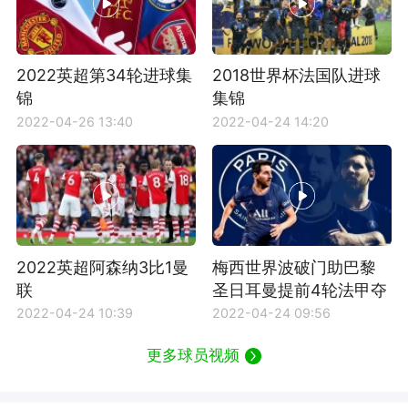
2022英超第34轮进球集
2018世界杯法国队进球
锦
集锦
2022-04-26 13:40
2022-04-24 14:20
2022英超阿森纳3比1曼
梅西世界波破门助巴黎
联
圣日耳曼提前4轮法甲夺
冠
2022-04-24 10:39
2022-04-24 09:56
更多球员视频