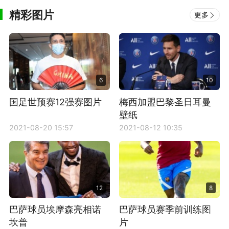
精彩图片
更多
6
10
国足世预赛12强赛图片
梅西加盟巴黎圣日耳曼
壁纸
2021-08-20 15:57
2021-08-12 10:35
12
8
巴萨球员埃摩森亮相诺
巴萨球员赛季前训练图
坎普
片