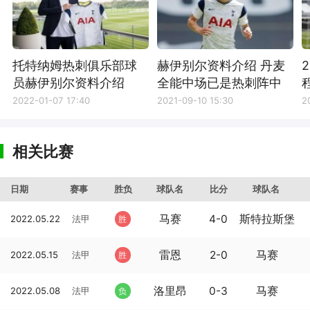
托特纳姆热刺俱乐部球
赫伊别尔资料介绍 丹麦
员赫伊别尔资料介绍
全能中场已是热刺阵中
硬核
2022-01-07 17:40
2021-09-10 15:30
2
相关比赛
日期
赛事
胜负
球队名
比分
球队名
马赛
4-0
斯特拉斯堡
2022.05.22
法甲
胜
雷恩
2-0
马赛
2022.05.15
法甲
胜
洛里昂
0-3
马赛
2022.05.08
法甲
负