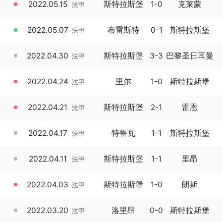
2022.05.15
斯特拉斯堡
1-0
克莱蒙
法甲
2022.05.07
布雷斯特
0-1
斯特拉斯堡
法甲
2022.04.30
斯特拉斯堡
3-3
巴黎圣日耳曼
法甲
2022.04.24
里尔
1-0
斯特拉斯堡
法甲
2022.04.21
斯特拉斯堡
2-1
雷恩
法甲
2022.04.17
特鲁瓦
1-1
斯特拉斯堡
法甲
2022.04.11
斯特拉斯堡
1-1
里昂
法甲
2022.04.03
斯特拉斯堡
1-0
朗斯
法甲
2022.03.20
洛里昂
0-0
斯特拉斯堡
法甲