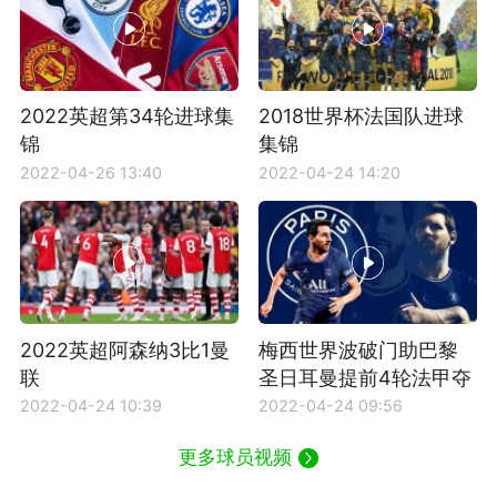
2022英超第34轮进球集
2018世界杯法国队进球
锦
集锦
2022-04-26 13:40
2022-04-24 14:20
2022英超阿森纳3比1曼
梅西世界波破门助巴黎
联
圣日耳曼提前4轮法甲夺
冠
2022-04-24 10:39
2022-04-24 09:56
更多球员视频