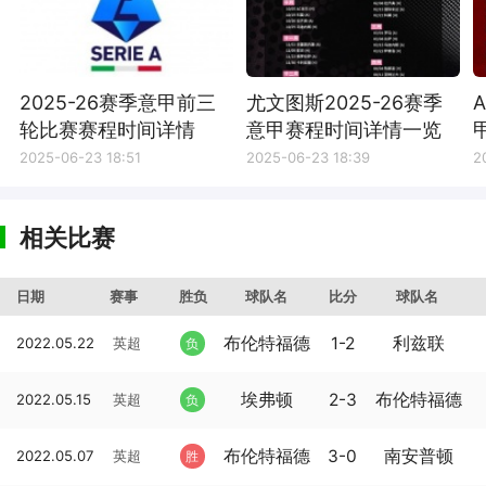
2025-26赛季意甲前三
尤文图斯2025-26赛季
轮比赛赛程时间详情
意甲赛程时间详情一览
2025-06-23 18:51
2025-06-23 18:39
2
相关比赛
日期
赛事
胜负
球队名
比分
球队名
布伦特福德
1-2
利兹联
2022.05.22
英超
负
埃弗顿
2-3
布伦特福德
2022.05.15
英超
负
布伦特福德
3-0
南安普顿
2022.05.07
英超
胜