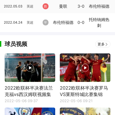
曼联
3-0
布伦特福德
2022.05.03
英超
胜
托特纳姆热
布伦特福德
0-0
2022.04.24
英超
平
刺
球员视频
更多
2022欧联杯半决赛法兰
2022欧联杯半决赛罗马
克福vs西汉姆联视频集
VS莱斯特城比赛集锦
锦
2022-05-06 09:37
2022-05-06 09:21