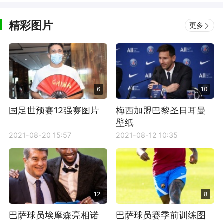
精彩图片
更多
6
10
国足世预赛12强赛图片
梅西加盟巴黎圣日耳曼
壁纸
2021-08-20 15:57
2021-08-12 10:35
12
8
巴萨球员埃摩森亮相诺
巴萨球员赛季前训练图